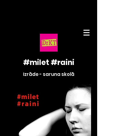
#milet #raini
Izrāde - saruna skolā