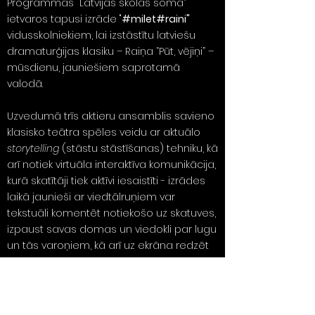
Programmas “Latvijas skolas soma”
ietvaros tapusi izrāde "
#milet#raini"
vidusskolniekiem, lai izstāstītu latviešu
dramaturģijas klasiku – Raiņa “Pūt, vējiņi” –
mūsdienu, jauniešiem saprotamā
valodā.
Uzvedumā trīs aktieru ansamblis savieno
klasisko teātra spēles veidu ar aktuālo
storytelling
(stāstu stāstīšanas) tehniku, kā
arī notiek virtuāla interaktīva komunikācija,
kurā skatītāji tiek aktīvi iesaistīti - izrādes
laikā jaunieši ar viedtālruņiem var
tekstuāli komentēt notiekošo uz skatuves,
izpaust savas domas un viedokli par lugu
un tās varoņiem, kā arī uz ekrāna redzēt
to, ko domā viņu vienaudži. Tieša skatītāju
līdzdalība, izmantojot viedtālruņus, rada
jaunu izrādes veidu un nodrošina sociālo
tīklu komunikācijas modelī balstītu