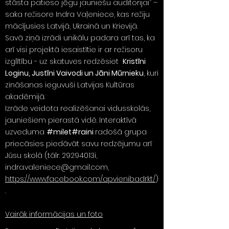
stāsta patieso jēgu jauniešu auditorijai” –
saka režisore Indra Vaļeniece, kas režiju
mācījusies Latvijā, Ukrainā un Krievijā.
Savā ziņā izrādi unikālu padara arī tas, ka
arī visi projektā iesaistītie ir ar režisoru
izglītību - uz skatuves redzēsiet
Kristīni
Loginu, Justīni Vaivodi un Jāni Mūrnieku
, kuri
zināšanas ieguvuši Latvijas Kultūras
akadēmijā.
Izrāde veidota realizēšanai vidusskolās,
jauniešiem pierastā vidē. Interaktīvā
uzveduma
#milet#raini
radošā grupa
priecāsies piedāvāt savu redzējumu arī
Jūsu skolā (tālr. 29294013i,
indra.valeniece@gmail.com
,
https://www.facebook.com/apvienibadrkt/
)
.
Vairāk informācijas un foto