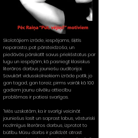
Skolotājiem izrāde, iespējams, šķitīs
neparasta, pat pārsteidzoša, un
piedāvās pārskatīt savus priekšstatus par
lugu un iespējām, kā pasniegt klasiskus
literāros darbus jauniešu auditorijai.
Savukārt vidusskolniekiem izrāde patīk, jo
gan tagad, gan toreiz, pirms vairāk kā 100
gadiem jaunu cilvēku attiecību
problēmas ir patiesi svarīgas.
“Mēs uzskatām, ka ir svarīgi veicināt
jauniešus lasīt un saprast labus, vēsturiski
nozīmīgus literāros darbus, izprotot to
būtību. Mūsu darbs ir palīdzēt atrast