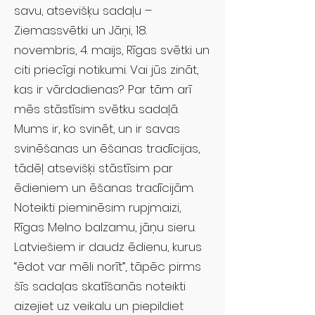
savu, atsevišķu sadaļu –
Ziemassvētki un Jāņi, 18.
novembris, 4. maijs, Rīgas svētki un
citi priecīgi notikumi. Vai jūs zināt,
kas ir vārdadienas? Par tām arī
mēs stāstīsim svētku sadaļā.
Mums ir, ko svinēt, un ir savas
svinēšanas un ēšanas tradīcijas,
tādēļ atsevišķi stāstīsim par
ēdieniem un ēšanas tradīcijām.
Noteikti pieminēsim rupjmaizi,
Rīgas Melno balzamu, jāņu sieru.
Latviešiem ir daudz ēdienu, kurus
“ēdot var mēli norīt”, tāpēc pirms
šīs sadaļas skatīšanās noteikti
aizejiet uz veikalu un piepildiet