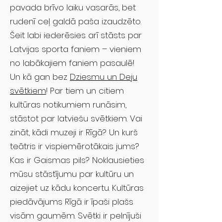
pavada brīvo laiku vasarās, bet
rudenī ceļ galdā paša izaudzēto.
Šeit labi iederēsies arī stāsts par
Latvijas sporta faniem – vieniem
no labākajiem faniem pasaulē!
Un kā gan bez
Dziesmu un Deju
svētkiem
! Par tiem un citiem
kultūras notikumiem runāsim,
stāstot par latviešu svētkiem. Vai
zināt, kādi muzeji ir Rīgā? Un kurš
teātris ir vispiemērotākais jums?
Kas ir Gaismas pils? Noklausieties
mūsu stāstījumu par kultūru un
aizejiet uz kādu koncertu. Kultūras
piedāvājums Rīgā ir īpaši plašs
visām gaumēm. Svētki ir pelnījuši