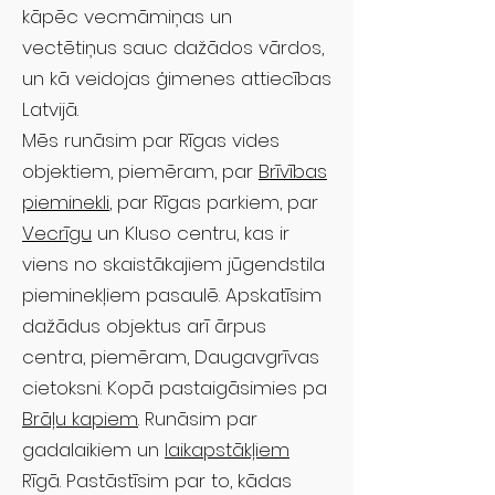
kāpēc vecmāmiņas un
vectētiņus sauc dažādos vārdos,
un kā veidojas ģimenes attiecības
Latvijā.
Mēs runāsim par Rīgas vides
objektiem, piemēram, par
Brīvības
pieminekli
, par Rīgas parkiem, par
Vecrīgu
un Kluso centru, kas ir
viens no skaistākajiem jūgendstila
pieminekļiem pasaulē. Apskatīsim
dažādus objektus arī ārpus
centra, piemēram, Daugavgrīvas
cietoksni. Kopā pastaigāsimies pa
Brāļu kapiem
. Runāsim par
gadalaikiem un
laikapstākļiem
Rīgā. Pastāstīsim par to, kādas