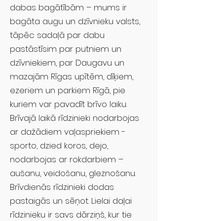
dabas bagātībām – mums ir
bagāta augu un dzīvnieku valsts,
tāpēc sadaļā par dabu
pastāstīsim par putniem un
dzīvniekiem, par Daugavu un
mazajām Rīgas upītēm, dīķiem,
ezeriem un parkiem Rīgā, pie
kuriem var pavadīt brīvo laiku.
Brīvajā laikā rīdzinieki nodarbojas
ar dažādiem vaļaspriekiem -
sporto, dzied koros, dejo,
nodarbojas ar rokdarbiem –
aušanu, veidošanu, gleznošanu.
Brīvdienās rīdzinieki dodas
pastaigās un sēņot. Lielai daļai
rīdzinieku ir savs dārziņš, kur tie