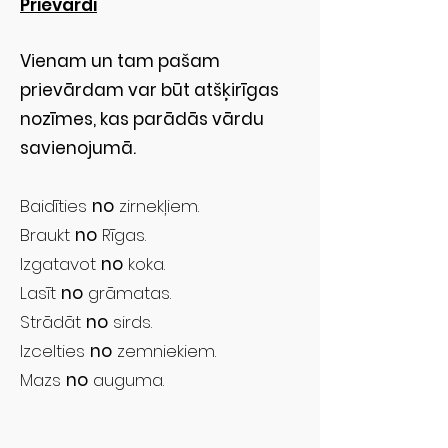
Prievārdi
Vienam un tam pašam
prievārdam var būt atšķirīgas
nozīmes, kas parādās vārdu
savienojumā.
Baidīties
no
zirnekļiem.
Braukt
no
Rīgas.
Izgatavot
no
koka.
Lasīt
no
grāmatas.
Strādāt
no
sirds.
Izcelties
no
zemniekiem.
Mazs
no
auguma.