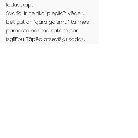
ledusskapi.
Svarīgi ir ne tikai piepildīt vēderu,
bet gūt arī “gara gaismu”, tā mēs
pārnestā nozīmē sakām par
izglītību. Tāpēc atsevišķu sadaļu
veltīsim izglītībai – no bērnudārza
līdz mūžizglītībai. Skaidrosim
Latvijas izglītības sistēmu un kādi
izglītības veidi un iespējas ir Rīgā.
Pieminēsim
Rīgas skolas
un
augstskolas. Daudz jautājumu tiek
uzdots par to kas ir rīdzinieki, tādēļ
mums šķiet svarīgi par to runāt.
Nav noslēpums, ka Rīga vienmēr ir
bijusi daudznacionāla pilsēta. Mēs
mēģināsim izstāstīt, kā ir