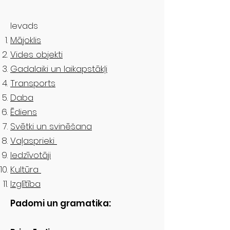
Ievads
Mājoklis
Vides objekti
Gadalaiki un laikapstākļi
Transports
Daba
Ēdiens
Svētki un svinēšana
Vaļasprieki
Iedzīvotāji
Kultūra
Izglītība
Padomi un gramatika: