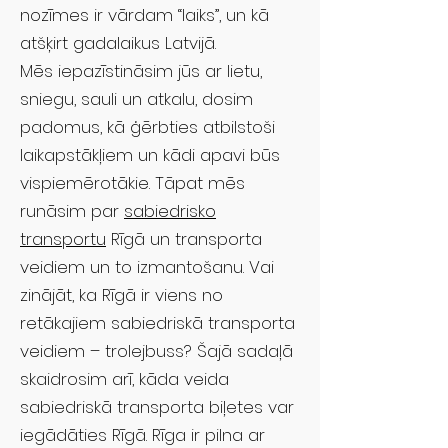
nozīmes ir vārdam “laiks”, un kā
atšķirt gadalaikus Latvijā.
Mēs iepazīstināsim jūs ar lietu,
sniegu, sauli un atkalu, dosim
padomus, kā ģērbties atbilstoši
laikapstākļiem un kādi apavi būs
vispiemērotākie. Tāpat mēs
runāsim par
sabiedrisko
transportu
Rīgā un transporta
veidiem un to izmantošanu. Vai
zinājāt, ka Rīgā ir viens no
retākajiem sabiedriskā transporta
veidiem – trolejbuss? Šajā sadaļā
skaidrosim arī, kāda veida
sabiedriskā transporta biļetes var
iegādāties Rīgā. Rīga ir pilna ar