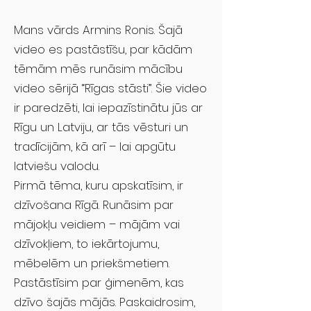
Mans vārds Armins Ronis. Šajā
video es pastāstīšu, par kādām
tēmām mēs runāsim mācību
video sērijā “Rīgas stāsti”. Šie video
ir paredzēti, lai iepazīstinātu jūs ar
Rīgu un Latviju, ar tās vēsturi un
tradīcijām, kā arī – lai apgūtu
latviešu valodu.
Pirmā tēma, kuru apskatīsim, ir
dzīvošana Rīgā. Runāsim par
mājokļu veidiem – mājām vai
dzīvokļiem, to iekārtojumu,
mēbelēm un priekšmetiem.
Pastāstīsim par ģimenēm, kas
dzīvo šajās mājās. Paskaidrosim,