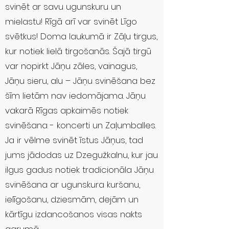
svinēt ar savu ugunskuru un
mielastu! Rīgā arī var svinēt Līgo
svētkus! Doma laukumā ir Zāļu tirgus,
kur notiek lielā tirgošanās. Šajā tirgū
var nopirkt Jāņu zāles, vainagus,
Jāņu sieru, alu – Jāņu svinēšana bez
šīm lietām nav iedomājama. Jāņu
vakarā Rīgas apkaimēs notiek
svinēšana - koncerti un Zaļumballes.
Ja ir vēlme svinēt īstus Jāņus, tad
jums jādodas uz Dzegužkalnu, kur jau
ilgus gadus notiek tradicionāla Jāņu
svinēšana ar ugunskura kuršanu,
ielīgošanu, dziesmām, dejām un
kārtīgu izdancošanos visas nakts