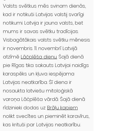
Valsts svētkus mēs svinam dienās,
kad ir notikuši Latvijas valstij svarīgi
notikumi. Latvija ir jauna valsts, bet
mums ir savas svētku tradīcijas.
Visbagātākais valsts svētku mēnesis
ir novembris. 11. novembrī Latvijā
atzīmē
Lāčplēša dienu.
Šajā dienā
pie Rīgas tika sakauts Latvijai naidīgs
karaspēks un kļuva iespējama
Latvijas neatkarība. Šī diena ir
nosaukta latviešu mitoloģiskā
varoņa Lāčplēša vārdā. Šajā dienā
rīdzinieki dodas uz
Brāļu kapiem
nolikt svecītes un pieminēt karavīrus,
kas krituši par Latvijas neatkarību.