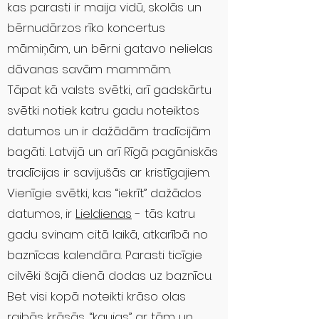
kas parasti ir maija vidū, skolās un
bērnudārzos rīko koncertus
māmiņām, un bērni gatavo nelielas
dāvanas savām mammām.
Tāpat kā valsts svētki, arī gadskārtu
svētki notiek katru gadu noteiktos
datumos un ir dažādām tradīcijām
bagāti. Latvijā un arī Rīgā pagāniskās
tradīcijas ir savijušās ar kristīgajiem.
Vienīgie svētki, kas “iekrīt” dažādos
datumos, ir
Lieldienas
- tās katru
gadu svinam citā laikā, atkarībā no
baznīcas kalendāra. Parasti ticīgie
cilvēki šajā dienā dodas uz baznīcu.
Bet visi kopā noteikti krāso olas
raibās krāsās, “kaujas” ar tām un