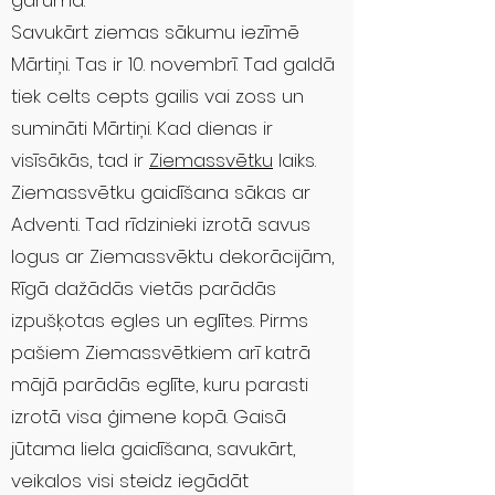
garumā.
Savukārt ziemas sākumu iezīmē
Mārtiņi. Tas ir 10. novembrī. Tad galdā
tiek celts cepts gailis vai zoss un
sumināti Mārtiņi. Kad dienas ir
visīsākās, tad ir
Ziemassvētku
laiks.
Ziemassvētku gaidīšana sākas ar
Adventi. Tad rīdzinieki izrotā savus
logus ar Ziemassvēktu dekorācijām,
Rīgā dažādās vietās parādās
izpušķotas egles un eglītes. Pirms
pašiem Ziemassvētkiem arī katrā
mājā parādās eglīte, kuru parasti
izrotā visa ģimene kopā. Gaisā
jūtama liela gaidīšana, savukārt,
veikalos visi steidz iegādāt