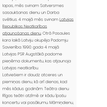
lapas, mēs svinam Satversmes
sasaukšanas dienu un Darba
svētkus. 4. maijā mēs svinam
Latvijas
Republikas Neatkarības
atjaunošanas dienu
. Otrā Pasaules
kara laikā Latviju okupēja Padomju
Savienība. 1990. gada 4. maijā
Latvijas PSR Augstākā padome
pieņēma dokumentu, kas atjaunoja
Latvijas neatkarību.
Latviešiem ir daudz atceres un
piemiņas dienu, kā arī dienas, kad
mēs kādus godinām. Teātra dienu
Rīgas teātri atzīmē ar kādu īpašu
koncertu vai pasākumu. Māmiņdienu,