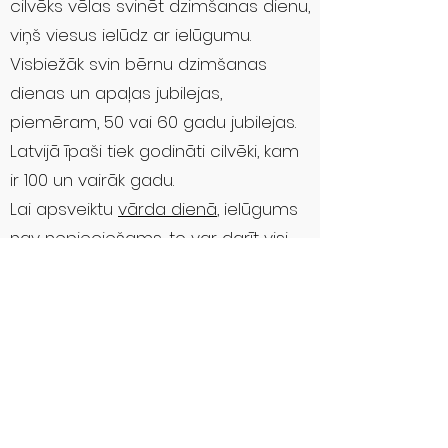
cilvēks vēlas svinēt dzimšanas dienu,
viņš viesus ielūdz ar ielūgumu.
Visbiežāk svin bērnu dzimšanas
dienas un apaļas jubilejas,
piemēram, 50 vai 60 gadu jubilejas.
Latvijā īpaši tiek godināti cilvēki, kam
ir 100 un vairāk gadu.
Lai apsveiktu
vārda dienā
, ielūgums
nav nepieciešams, to var darīt visi,
kas vēlas. Vārda dienas Latvijā ir
populāras, un ir pieņemts tajās
apsveikt. Par to, ka cilvēkam ir vārda
diena, var uzzināt no kalendāra -
latviešu valodā kalendārā tiek
rakstītas vārda dienas. Katru gadu
vārda dienu saraksts tiek pārskatīts