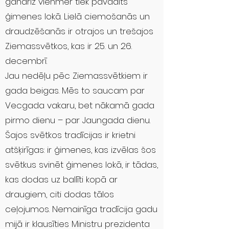
gandrīz vienmēr tiek pavadīts
ģimenes lokā. Lielā ciemošanās un
draudzēšanās ir otrajos un trešajos
Ziemassvētkos, kas ir 25. un 26.
decembrī.
Jau nedēļu pēc Ziemassvētkiem ir
gada beigas. Mēs to saucam par
Vecgada vakaru, bet nākamā gada
pirmo dienu – par Jaungada dienu.
Šajos svētkos tradīcijas ir krietni
atšķirīgas: ir ģimenes, kas izvēlas šos
svētkus svinēt ģimenes lokā, ir tādas,
kas dodas uz ballīti kopā ar
draugiem, citi dodas tālos
ceļojumos. Nemainīga tradīcija gadu
mijā ir klausīties Ministru prezidenta