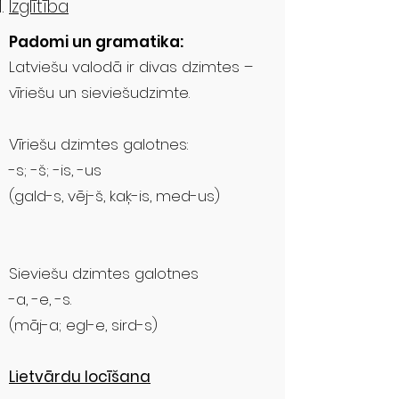
Izglītība
Padomi un gramatika:
Latviešu valodā ir divas dzimtes –
vīriešu un sieviešudzimte.
Vīriešu dzimtes galotnes:
-s; -š; -is, -us
(gald-s, vēj-š, kaķ-is, med-us)
Sieviešu dzimtes galotnes
-a, -e, -s.
(māj-a; egl-e, sird-s)
Lietvārdu locīšana