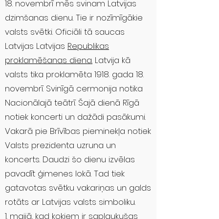
18. novembrī mēs svinam Latvijas
dzimšanas dienu. Tie ir nozīmīgākie
valsts svētki. Oficiāli tā saucas
Latvijas Latvijas
Republikas
proklamēšanas diena.
Latvija kā
valsts tika proklamēta 1918. gada 18.
novembrī. Svinīgā cermonija notika
Nacionālajā teātrī. Šajā dienā Rīgā
notiek koncerti un dažādi pasākumi.
Vakarā pie Brīvības pieminekļa notiek
Valsts prezidenta uzruna un
koncerts. Daudzi šo dienu izvēlas
pavadīt ģimenes lokā. Tad tiek
gatavotas svētku vakariņas un galds
rotāts ar Latvijas valsts simboliku.
1. maijā, kad kokiem ir saplaukušas