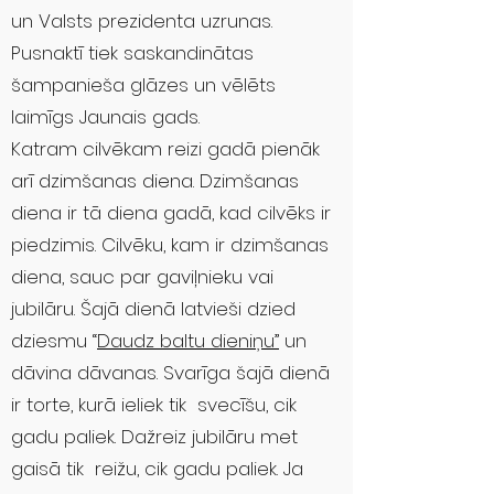
un Valsts prezidenta uzrunas.
Pusnaktī tiek saskandinātas
šampanieša glāzes un vēlēts
laimīgs Jaunais gads.
Katram cilvēkam reizi gadā pienāk
arī dzimšanas diena. Dzimšanas
diena ir tā diena gadā, kad cilvēks ir
piedzimis. Cilvēku, kam ir dzimšanas
diena, sauc par gaviļnieku vai
jubilāru. Šajā dienā latvieši dzied
dziesmu “
Daudz baltu dieniņu”
un
dāvina dāvanas. Svarīga šajā dienā
ir torte, kurā ieliek tik svecīšu, cik
gadu paliek. Dažreiz jubilāru met
gaisā tik reižu, cik gadu paliek. Ja