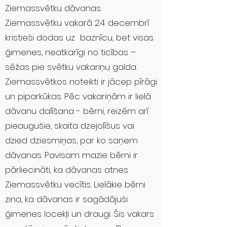
Ziemassvētku dāvanas.
Ziemassvētku vakarā 24. decembrī
kristieši dodas uz baznīcu, bet visas
ģimenes, neatkarīgi no ticības –
sēžas pie svētku vakariņu galda.
Ziemassvētkos noteikti ir jācep pīrāgi
un piparkūkas. Pēc vakariņām ir lielā
dāvanu dalīšana - bērni, reizēm arī
pieaugušie, skaita dzejolīšus vai
dzied dziesmiņas, par ko saņem
dāvanas. Pavisam mazie bērni ir
pārliecināti, ka dāvanas atnes
Ziemassvētku vecītis. Lielākie bērni
zina, ka dāvanas ir sagādājuši
ģimenes locekļi un draugi. Šis vakars