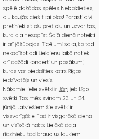
spēlē dažādas spēles. Nebaidieties,
olu kaujās cieš tikai olas! Parasti divi
pretinieki sit olu pret olu un uzvar tas,
kura ola nesaplīst. Šajā dienā noteikti
ir arī jāšūpojas! Ticējumi saka, ka tad
nekodīšot odi. Lieldienu laikā notiek
arī dažādi koncerti un pasākumi,
kuros var piedalīties katrs Rīgas
iedzīvotājs un viesis.
Nākamie lielie svētki ir
Jāņi
jeb Līgo
svētki. Tos mēs svinam 23. un 24.
jūnijā. Latviešiem šie svētki ir
vissvarīgākie. Tad ir visgarākā diena
un visīsākā nakts. Lielākā daļa
rīdzinieku tad brauc uz laukiem